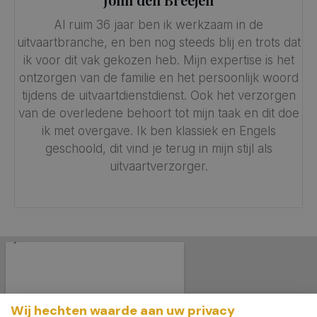
Al ruim 36 jaar ben ik werkzaam in de
uitvaartbranche, en ben nog steeds blij en trots dat
ik voor dit vak gekozen heb. Mijn expertise is het
ontzorgen van de familie en het persoonlijk woord
tijdens de uitvaartdienstdienst. Ook het verzorgen
van de overledene behoort tot mijn taak en dit doe
ik met overgave. Ik ben klassiek en Engels
geschoold, dit vind je terug in mijn stijl als
uitvaartverzorger.
Wij hechten waarde aan uw privacy